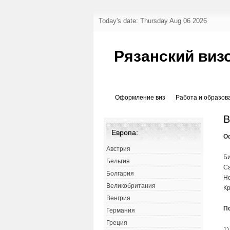
Today's date: Thursday Aug 06 2026
Рязанский виз
Оформление виз
Работа и образов
В
Европа:
О
Австрия
Би
Бельгия
Са
Болгария
Но
Великобритания
Кр
Венгрия
П
Германия
Греция
1)