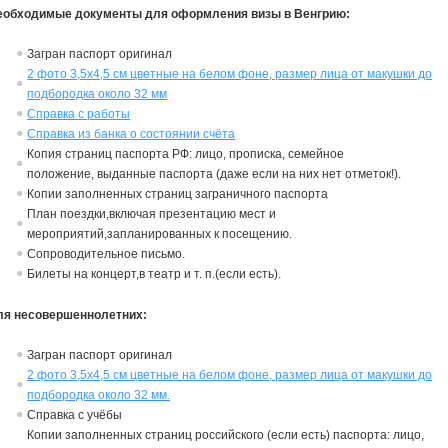
еобходимые документы для оформления визы в Венгрию:
Загран паспорт оригинал
2 фото 3,5х4,5 см цветные на белом фоне, размер лица от макушки до
подбородка около 32 мм
Справка с работы
Справка из банка о состоянии счёта
Копия страниц паспорта РФ: лицо, прописка, семейное
положение,
в
ыданные паспорта (даже если на них нет отметок!).
Копии заполненных страниц заграничного паспорта
План поездки,включая презентацию мест и
мероприятий,запланированных к посещению.
Сопроводительное письмо.
Билеты на концерт,в театр и т. п.(если есть).
ля несовершеннолетних:
Загран паспорт оригинал
2 фото 3,5х4,5 см цветные на белом фоне, размер лица от макушки до
подбородка около 32 мм.
Справка с учёбы
Копии заполненных страниц российского (если есть) паспорта: лицо,