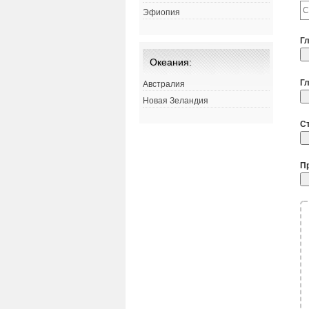
Эфиопия
Г
Океания:
Г
Австралия
Новая Зеландия
С
П