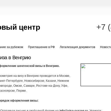
+7 
овый центр
ание за рубежом
Приглашение в РФ
Легализация документов
Новост
иза в Венгрию
формление шенгенской визы в Венгрию.
ометрия на визу в Венгрию проводится в Москве,
нкт-Петербурге, Новосибирске, Казани, Нижнем
вгороде, Омске, Самаре, Ростове-на-Дону, Уфе,
асноярске, Перми.
орядок оформления визы:
 Отправьте письмо в свободной форме на
info@visa-ryazan.ru
. Укажите: