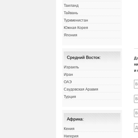
Таиланд
Тайвань
Туркменистан
Южная Корея
Япония
Средний Восток:
Д
ни
Израиль
и 
Иран
ОАЭ
Саудовская Аравия
Турция
Африка:
Кения
Нигерия