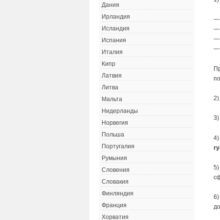
Дания
Ирландия
—
Исландия
—
—
Испания
— 
Италия
Кипр
Пр
Латвия
по
Литва
2)
Мальта
Нидерланды
3)
Норвегия
Польша
4)
Португалия
ry
Румыния
5)
Словения
с
Словакия
Финляндия
6)
Франция
до
Хорватия