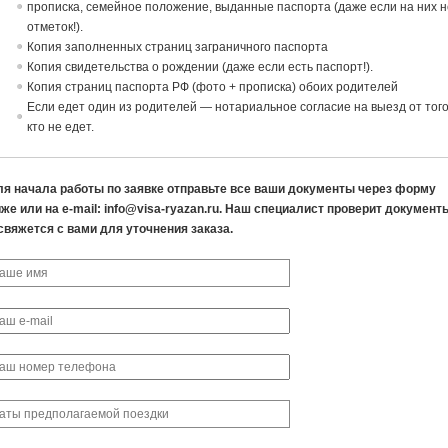
прописка, семейное положение,
в
ыданные паспорта (даже если на них н
отметок!).
Копия заполненных страниц заграничного паспорта
Копия свидетельства о рождении (даже если есть паспорт!).
Копия страниц паспорта РФ (фото + прописка) обоих родителей
Если едет один из родителей — нотариальное согласие на выезд от того
кто не едет.
ля начала работы по заявке отправьте все ваши документы через форму
же или на e-mail: info@visa-ryazan.ru. Наш специалист проверит документ
свяжется с вами для уточнения заказа.