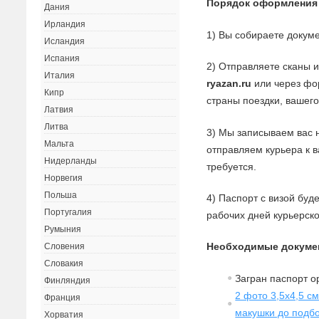
Порядок оформления
Дания
Ирландия
1) Вы собираете докуме
Исландия
Испания
2) Отправляете сканы 
Италия
ryazan.ru
или через фор
Кипр
страны поездки, вашего
Латвия
Литва
3) Мы записываем вас 
Мальта
отправляем курьера к 
Нидерланды
требуется.
Норвегия
Польша
4) Паспорт с визой буд
Португалия
рабочих дней курьерск
Румыния
Необходимые докуме
Словения
Словакия
Загран паспорт о
Финляндия
2 фото 3,5х4,5 с
Франция
макушки до подб
Хорватия