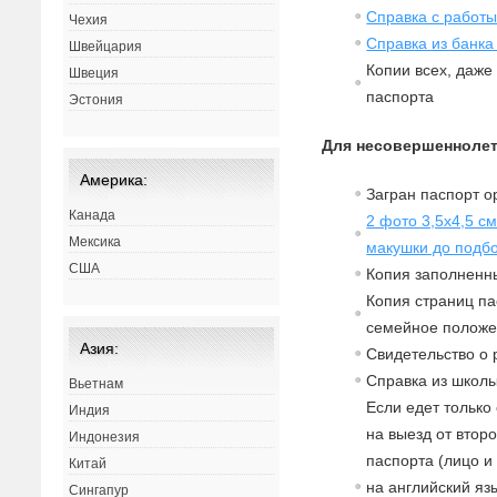
Справка с работ
Чехия
Справка из банка
Швейцария
Копии всех, даже
Швеция
паспорта
Эстония
Для несовершеннолет
Америка:
Загран паспорт о
Канада
2 фото 3,5х4,5 с
Мексика
макушки до подб
США
Копия заполненны
Копия страниц па
семейное полож
Азия:
Св
идетельст
в
о о
Спра
в
ка из школы
Вьетнам
Если едет только
Индия
на выезд от второ
Индонезия
паспорта (лицо и
Китай
на английский яз
Сингапур