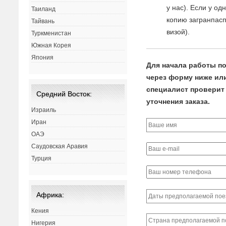
у нас). Если у о
Таиланд
копию загранпасп
Тайвань
визой).
Туркменистан
Южная Корея
Япония
Для начала работы по
через форму ниже или 
специалист проверит 
Средний Восток:
уточнения заказа.
Израиль
Иран
ОАЭ
Саудовская Аравия
Турция
Африка:
Кения
Нигерия