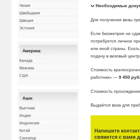
Необходимые доку
Чехия
Швейцария
Для получения визы тр
Швеция
Эстония
Если биометрия не сдав
потребуется личное при
или иной страны. Ехат
Америка:
подачу в визовый цент
Канада
Мексика
Стоимость краткосрочн
США
работник» —
9 450 руб
Стоимость прохождени
Азия:
Выдаётся виза для пр
Вьетнам
Индия
Индонезия
Напишите контак
Китай
свяжется с вами д
Сингапур