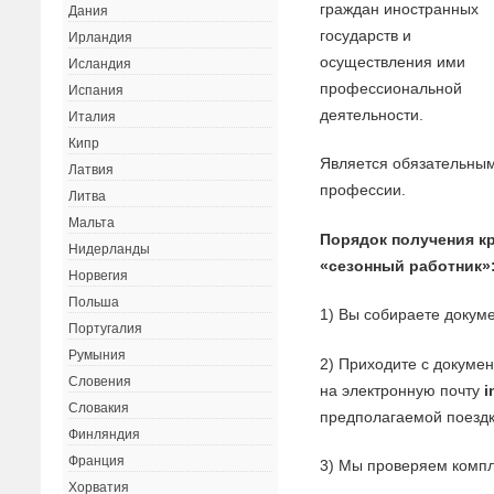
граждан иностранных
Дания
государств и
Ирландия
осуществления ими
Исландия
профессиональной
Испания
деятельности.
Италия
Кипр
Является обязательным
Латвия
профессии.
Литва
Мальта
Порядок получения к
Нидерланды
«сезонный работник»
Норвегия
Польша
1) Вы собираете докуме
Португалия
Румыния
2) Приходите с докуме
Словения
на электронную почту
i
Словакия
предполагаемой поездк
Финляндия
Франция
3) Мы проверяем компл
Хорватия