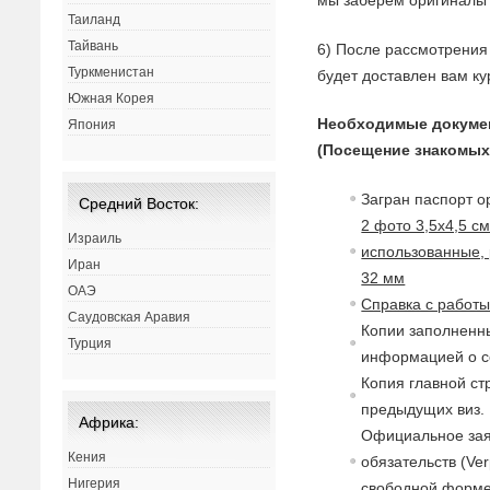
мы заберём оригиналы 
Таиланд
Тайвань
6) После рассмотрения 
Туркменистан
будет доставлен вам ку
Южная Корея
Необходимые докуме
Япония
(Посещение знакомых
Загран паспорт о
Средний Восток:
2 фото 3,5х4,5 с
Израиль
использованные, 
Иран
32 мм
ОАЭ
Справка с работ
Саудовская Аравия
Копии заполненны
Турция
информацией о с
Копия главной ст
предыдущих виз.
Африка:
Официальное зая
Кения
обязательств (Ver
Нигерия
свободной форме