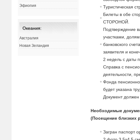
Эфиопия
Туристическая с
Билеты в обе с
СТОРОНОЙ.
Океания:
Подтверждение в
участками, долями
Австралия
банковского счет
Новая Зеландия
заявителя и коне
2 недель с даты 
Справка с пенсио
деятельности, п
Фонда пенсионног
будет указана тр
Документ должен
Необходимые докуме
(Посещение близких 
Загран паспорт о
2 фото 3,5х4,5 с