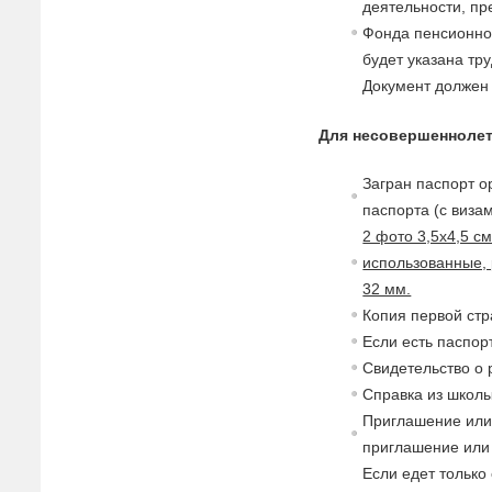
деятельности, п
Фонда пенсионног
будет указана тр
Документ должен
Для несовершеннолет
Загран паспорт о
паспорта (с
в
изам
2 фото 3,5х4,5 с
использованные, 
32 мм.
Копия пер
в
ой стр
Если есть паспор
Св
идетельст
в
о о
Спра
в
ка из школы
Приглашение или
приглашение или 
Если едет только