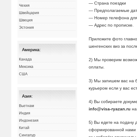
— Страна поездки
Чехия
— Предполагаемые дат
Швейцария
— Номер телефона для
Швеция
— Адрес по прописке.
Эстония
Приложите фото главно
шенгенских виз за посл
Америка:
2) Мы проверим возмож
Канада
оплаты.
Мексика
США
3) Мы запишем вас на 
курьером если у вас ес
Азия:
4) Вы собираете докуме
Вьетнам
info@visa-ryazan.ru
на
Индия
Индонезия
5) Вы едете на подачу 
Китай
сформированной нами з
Сингапур