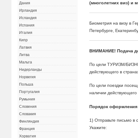
(многолетних виз) и 
Дания
Ирландия
Исландия
Биометрия на визу в Г
Испания
Петербурге, Екатеринб
Италия
Кипр
Латвия
ВНИМАНИЕ! Подача 
Литва
Мальта
По цели ТУРИЗМ/БИЗНЕ
Нидерланды
действующего в страна
Норвегия
Польша
По цели поездки пос
Португалия
наличии действующего
Румыния
Порядок оформления
Словения
Словакия
1) Отправьте письмо в
Финляндия
Укажите:
Франция
Хорватия