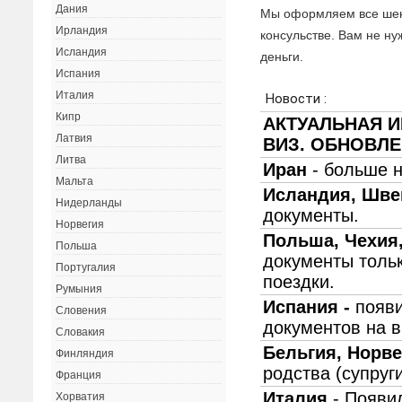
Дания
Мы оформляем все шенг
Ирландия
консульстве. Вам не ну
Исландия
деньги.
Испания
Италия
Кипр
Латвия
Литва
Мальта
Нидерланды
Норвегия
Польша
Португалия
Румыния
Словения
Словакия
Финляндия
Франция
Хорватия