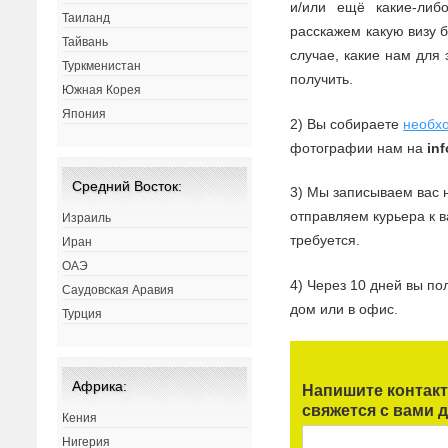
и/или ещё какие-ли
Таиланд
расскажем какую визу 
Тайвань
случае, какие нам для 
Туркменистан
получить.
Южная Корея
Япония
2) Вы собираете
необх
фотографии нам на
in
Средний Восток:
3) Мы записываем вас 
отправляем курьера к 
Израиль
требуется.
Иран
ОАЭ
4) Через 10 дней вы по
Саудовская Аравия
дом или в офис.
Турция
Африка:
Напишите контак
свяжется с вами д
Кения
Нигерия