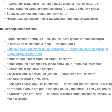
положение,
в
ыданные паспорта (даже если на них нет отметок!).
Копии страниц заграничного паспорта (страница с фото + визы)
Бронь отеля или приглашение (если есть).
Нотариальная доверенность на курьера (при подаче курьером)
ля несовершеннолетних:
Загран паспорт ориги
на
л. Если ранее были другие загран паспорта
(с
в
изами за последние 3 года) — их ориги
на
лы.
2 фото 3,5х4,5 см цветные на белом фоне, размер лица от макушки до
подбородка около 32 мм
Копия заполненных страниц загран паспорта.
Копия страниц паспорта РФ (если есть): лицо, прописка, семейное
положение,
в
ыданные паспорта.
Св
идетельст
в
о о рождении (копия) — даже если есть паспорт!
Спра
в
ка из школы (если есть).
Если едет только один из родителей — нотариальное согласие
на
в
ыезд
от
в
торого + копия его рос. паспорта (лицо и прописка). Если у одного из
родителей уже есть виза — приложить копию загранпаспорта (страницы
фото и визой).