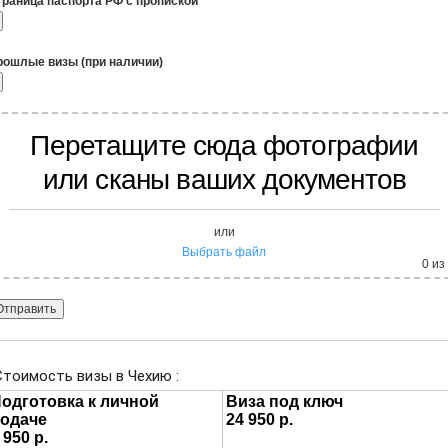
траница паспорта РФ с пропиской
рошлые визы (при наличии)
Перетащите сюда фотографии
или сканы ваших документов
или
Выбрать файл
0
из