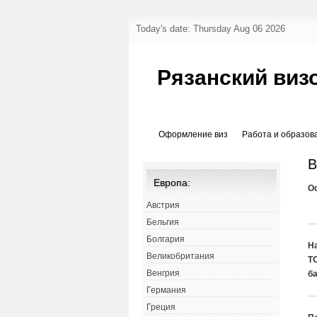
Today's date: Thursday Aug 06 2026
Рязанский виз
Оформление виз
Работа и образов
В
Европа:
О
Австрия
Бельгия
Болгария
Н
Великобритания
Т
Венгрия
б
Германия
Греция