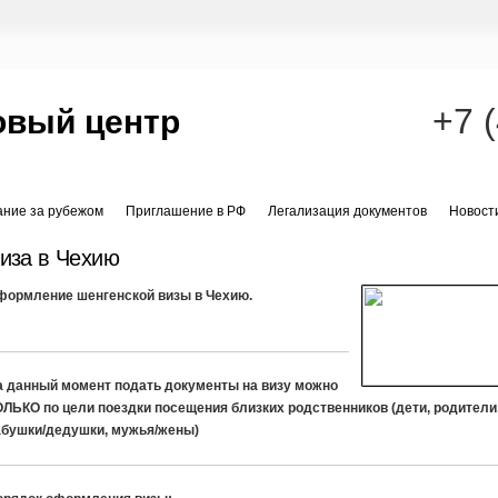
+7 
овый центр
ание за рубежом
Приглашение в РФ
Легализация документов
Новост
иза в Чехию
формление шенгенской визы в Чехию.
а данный момент подать документы на визу можно
ОЛЬКО по цели поездки посещения близких родственников (дети, родители
абушки/дедушки, мужья/жены)