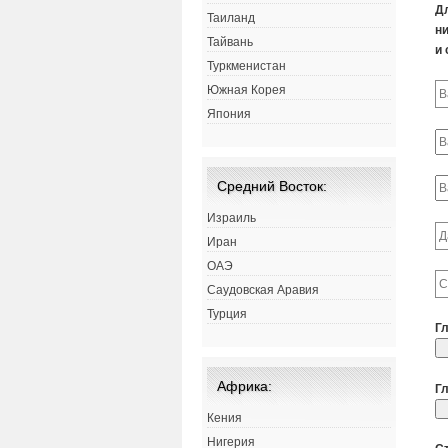
Д
Таиланд
ни
Тайвань
и 
Туркменистан
Южная Корея
Япония
Средний Восток:
Израиль
Иран
ОАЭ
Саудовская Аравия
Турция
Г
Африка:
Г
Кения
Нигерия