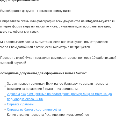
орядок оформления визы:
 Вы собираете документы согласно списку ниже.
 Отправляете сканы или фотографии всех документов на
info@visa-ryazan.ru
и через форму загрузки на сайте ниже, с указанием даты, страны поездки,
шего телефона для связи.
 Мы записываем вас на биометрию, если она вам нужна, или отправляем
рьера к вам домой или в офис, если биометрия не требуется.
 Паспорт с визой будет доставлен вам ориентировочно через 10 рабочих дне
рьерской службой.
еобходимые документы для оформления визы в Чехию:
Загран паспорт оригинал. Если ранее были другие загран паспорта
(с
в
изами за последние 3 года) — их ориги
на
лы.
2 фото 3,5х4,5 см цветные на белом фоне, размер лица от макушки до
подбородка около 32 мм
Справка с работы
Справка из банка о состоянии счёта
Копия страниц паспорта РФ: лицо, прописка, семейное