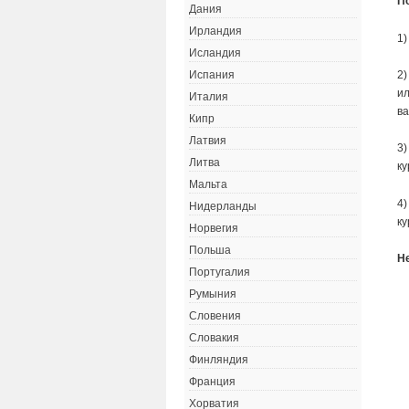
П
Дания
Ирландия
1)
Исландия
2)
Испания
ил
Италия
ва
Кипр
Латвия
3)
Литва
ку
Мальта
4)
Нидерланды
ку
Норвегия
Польша
Н
Португалия
Румыния
Словения
Словакия
Финляндия
Франция
Хорватия