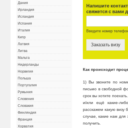
Дания
Напишите контак
Ирландия
свяжется с вами д
Исландия
Испания
Италия
Введите номер телефо
Кипр
Латвия
Заказать визу
Литва
Мальта
Нидерланды
Как происходит проц
Норвегия
Польша
1) Вы звоните по ном
Португалия
письмо в свободной фо
Румыния
срок вы хотите поехать
Словения
и/или ещё какие-ли
Словакия
расскажем какую визу 
Финляндия
случае, какие нам для 
Франция
получить.
Хорватия